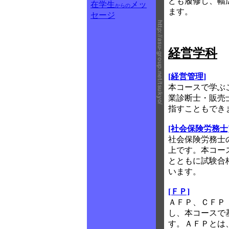
ども履修し、幅
在学生
メッ
からの
ます。
セージ
経営学科
[経営管理]
本コースで学ぶ
業診断士・販売
指すこともでき
[社会保険労務士
社会保険労務士
上です。本コー
とともに試験合
います。
[ＦＰ]
ＡＦＰ、ＣＦＰ
し、本コースで
す。ＡＦＰとは