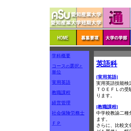
学科概要
英語科
コース
選択
の
と
単位
[実用英語]
実用英語
実用英語技能検
ＴＯＥＦＬの受
教職課程
ります。
経営管理
[教職課程]
社会保険労務士
中学校教諭二種
ます。
ＦＰ
さらに、比較文