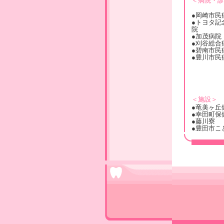
＜病院・診
●岡崎市民
●トヨタ記
院
●加茂病院
●刈谷総合
●碧南市民
●豊川市民
＜施設＞
●竜美ヶ丘
●幸田町保
●藤川寮
●豊田市こ