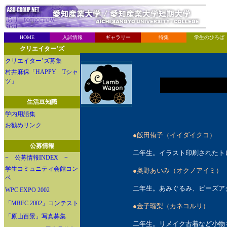
HOME
入試情報
ギャラリー
特集
学生のひろば
クリエイター’ズ
クリエイター’ズ募集
村井麻保「HAPPY Tシャ
ツ」
生活豆知識
学内用語集
お勧めリンク
●飯田侑子（イイダイクコ）
公募情報
二年生。イラスト印刷されたト
− 公募情報INDEX −
学生コミュニティ会館コン
●奥野あいみ（オクノアイミ）
ペ
二年生。あみぐるみ、ビーズア
WPC EXPO 2002
「MREC 2002」コンテスト
●金子瑠梨（カネコルリ）
「原山百景」写真募集
二年生。リメイク古着など小物