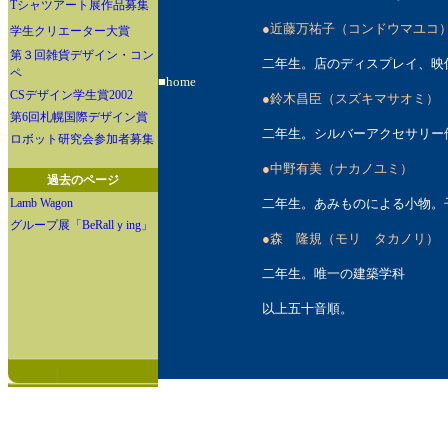
Tシャツアート展作品募集
●近藤万祐子（コンドウマユコ
学生クリエーター大賞
第３回雑貨デザイン・コン
二年生。店のディスプレイ、映
ペ
■
home
CSデザイン学生賞2002
●鈴木昌臣（スズキマサオミ）
第6回札幌国際デザイン賞
二年生。シルバーアクセサリー
ロボット研究会参加者募集
●中野有美（ナカノユミ）
過去のページ
Lamb Wagon
二年生。あみものによる小物。
グループ展「BeRallｙing」
●森 隆規（モリ タカノリ）
二年生。唯一の建築学科
以上五十音順。