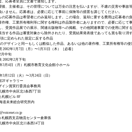
は、応募者全員に文書で通知します。
理後、主催者は、その管理については万全の注意を払いますが、不慮の災害や事故
負いません。応募者は、必要に応じて事前に保険等の措置を講じてください。
らの応募作品は希望者にのみ返却します。この場合、返却に要する費用は応募者の
著作権、工業所有権利等に関する権利は作品製作者にありますので、必要に応じて
し、受賞作品展での展示、関連出版物等への掲載、その他関連事業での使用に関す
該当する作品は審査対象から除外されたり、受賞結果発表後であっても賞を取り消
要項に定められた規定に反する作品
表のデザインと同一もしくは酷似した作品、あるいは他の著作権、工業所有権等の侵
 2002年1月7日（月）〜1月31日（木）［必着］
年2月中旬
 2002年2月下旬
02年3月4日（月）札幌市教育文化会館小ホール
2年3月12日（火）〜3月24日（日）
館2Fギャラリー
ザイン賞実行委員会事務局
01 札幌市中央区北1条西7丁目
札幌ビル 8F
北海道未来総合研究所内
@voicenet.co.jp
) 札幌西支店物流センター倉庫係
11 札幌市中央区北11条西14丁目