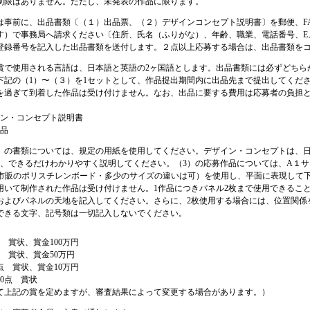
制限はありません。ただし、未発表の作品に限ります。
は事前に、出品書類〔（１）出品票、（２）デザインコンセプト説明書〕を郵便、F
す）で事務局へ請求ください〔住所、氏名（ふりがな）、年齢、職業、電話番号、E
登録番号を記入した出品書類を送付します。２点以上応募する場合は、出品書類を
賞で使用される言語は、日本語と英語の2ヶ国語とします。出品書類には必ずどちら
下記の（1）〜（３）を1セットとして、作品提出期間内に出品先まで提出してくだ
を過ぎて到着した作品は受け付けません。なお、出品に要する費用は応募者の負担
イン・コンセプト説明書
作品
2）の書類については、規定の用紙を使用してください。デザイン・コンセプトは、日
で、できるだけわかりやすく説明してください。（3）の応募作品については、A１サイ
の市販のポリスチレンボード・多少のサイズの違いは可）を使用し、平面に表現して
用いて制作された作品は受け付けません。1作品につきパネル2枚まで使用できるこ
およびパネルの天地を記入してください。さらに、2枚使用する場合には、位置関係
できる文字、記号類は一切記入しないでください。
 賞状、賞金100万円
 賞状、賞金50万円
点 賞状、賞金10万円
0点 賞状
て上記の賞を定めますが、審査結果によって変更する場合があります。）