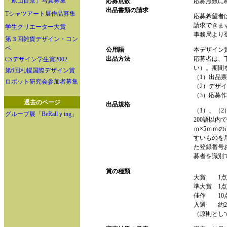
「原山百景」写真募集
応募点数
応募点数に
出品書類の請求
Tシャツアート展作品募集
応募希望者
請求できま
学生クリエーター大賞
事務局より
第３回雑貨デザイン・コン
ペ
公用語
本デザイン
出品方法
応募者は、
CSデザイン学生賞2002
い）。期間
第6回札幌国際デザイン賞
（1）出品票
ロボット研究会参加者募集
（2）デザ
（3）応募
過去のページ
出品規格
（1）、（
グループ展「BeRallｙing」
200語以内
ｍ×5ｍｍ
すいものを
た登録番号
募者を識別
賞の種類
大賞 1点
準大賞 1点
佳作 10
入選 約2
（原則とし