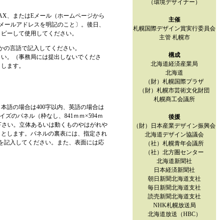
（環境デザイナー）
AX、またはEメール（ホームページから
主催
メールアドレスを明記のこと〕。後日、
札幌国際デザイン賞実行委員会
コピーして使用してください。
主管 札幌市
かの言語で記入してください。
構成
さい。（事務局には提出しないでくださ
北海道経済産業局
とします。
北海道
（財）札幌国際プラザ
（財）札幌市芸術文化財団
札幌商工会議所
本語の場合は400字以内、英語の場合は
ズのパネル（枠なし、841ｍｍ×594ｍ
後援
下さい。立体あるいは動くものやはがれや
（財）日本産業デザイン振興会
ととします。パネルの裏表には、指定され
北海道デザイン協議会
を記入してください。また、表面には応
（社）札幌青年会議所
（社）北方圏センター
北海道新聞社
日本経済新聞社
朝日新聞北海道支社
毎日新聞北海道支社
読売新聞北海道支社
NHK札幌放送局
北海道放送（HBC）