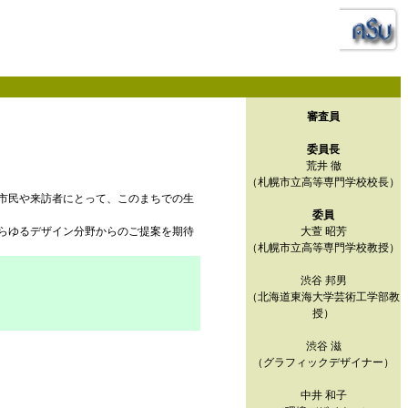
審査員
委員長
荒井 徹
（札幌市立高等専門学校校長）
市民や来訪者にとって、このまちでの生
委員
らゆるデザイン分野からのご提案を期待
大萱 昭芳
（札幌市立高等専門学校教授）
渋谷 邦男
（北海道東海大学芸術工学部教
授）
渋谷 滋
（グラフィックデザイナー）
中井 和子