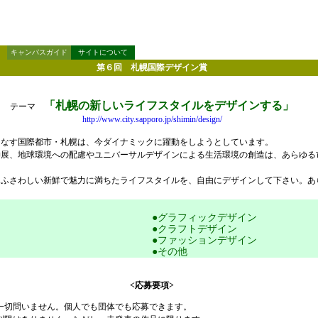
キャンパスガイド
サイトについて
第６回 札幌国際デザイン賞
「札幌の新しいライフスタイルをデザインする」
テーマ
http://www.city.sapporo.jp/shimin/design/
なす国際都市・札幌は、今ダイナミックに躍動をしようとしています。
展、地球環境への配慮やユニバーサルデザインによる生活環境の創造は、あらゆる
ふさわしい新鮮で魅力に満ちたライフスタイルを、自由にデザインして下さい。あ
●グラフィックデザイン
●クラフトデザイン
●ファッションデザイン
●その他
<応募要項>
一切問いません。個人でも団体でも応募できます。