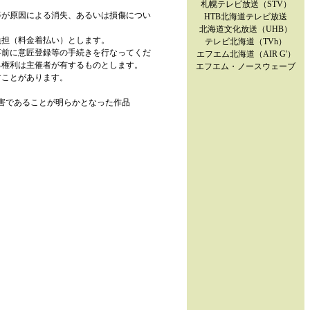
札幌テレビ放送（STV）
等が原因による消失、あるいは損傷につい
HTB北海道テレビ放送
北海道文化放送（UHB）
負担（料金着払い）とします。
テレビ北海道（TVh）
事前に意匠登録等の手続きを行なってくだ
エフエム北海道（AIR G'）
る権利は主催者が有するものとします。
エフエム・ノースウェーブ
すことがあります。
害であることが明らかとなった作品