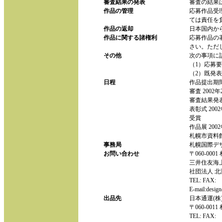
審査結果の発表
審査の結果
作品の管理
応募作品受
ては責任を
作品の返却
日本国内か
作品に関する諸権利
応募作品の
さい。ただ
その他
次の事項に
（1）応募
（2）既発
日程
作品提出期間
審査 2002
審査結果発表
表彰式 20
受賞
作品展 200
札幌市資料
事務局
札幌国際デ
お問い合わせ
〒060-00
三井住友海上
社団法人 
TEL: FAX:
E-mail:
design
出品先
日本通運(株
〒060-00
TEL: FAX: