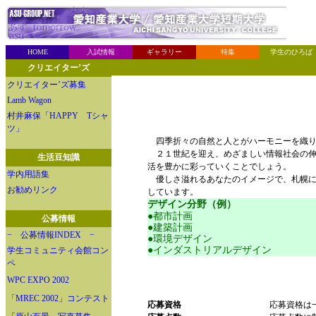
HOME
入試情報
ギャラリー
特集
学生のひろば
クリエイター’ズ
クリエイター’ズ募集
Lamb Wagon
村井麻保「HAPPY Tシャ
ツ」
四季折々の自然と人とがハーモニーを織り
２１世紀を迎え、めざましい情報社会の伸
生活豆知識
活を豊かに彩っていくことでしょう。
学内用語集
優しさ溢れるあなたのイメージで、札幌に
お勧めリンク
しています。
デザイン分野（例）
●都市計画
公募情報
●建築計画
− 公募情報INDEX −
●環境デザイン
●インダストリアルデザイン
学生コミュニティ会館コン
ペ
WPC EXPO 2002
「MREC 2002」コンテスト
応募資格
応募資格は