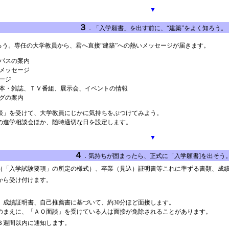
▼
３
．「入学願書」を出す前に、“建築”をよく知ろう。
ろう。専任の大学教員から、君へ直接“建築”への熱いメッセージが届きます。
パスの案内
メッセージ
ージ
本・雑誌、ＴＶ番組、展示会、イベントの情報
グの案内
」を受けて、大学教員にじかに気持ちをぶつけてみよう。
進学相談会ほか、随時適切な日を設定します。
▼
４
．気持ちが固まったら、正式に「入学願書]を出そう
（「入学試験要項」の所定の様式）、卒業（見込）証明書等これに準ずる書類、成
日から受け付けます。
、成績証明書、自己推薦書に基づいて、約30分ほど面接します。
のまえに、「ＡＯ面談」を受けている人は面接が免除されることがあります。
３週間以内に通知します。