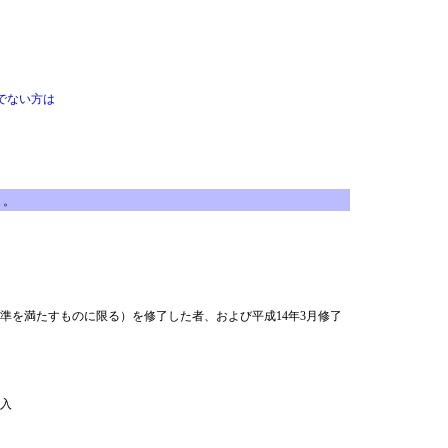
でない方は
う。
準を満たすものに限る）を修了した者、および平成14年3月修了
入