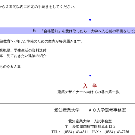
から２週間以内に所定の手続きをしてください。
▼
５
．「合格通知」を受け取ったら、大学へ入る前の準備をして
築教育”へ向けた準備のための案内が毎月届きます。
業概要、学生生活の資料送付
本、見ておきたい建物の紹介
らのＱ＆Ａ集
▼
入 学
建築デザイナーへ向けての君の第一歩。
愛知産業大学 ＡＯ入学選考事務室
愛知産業大学 入試事務室
〒 愛知県岡崎市岡町原山12-5
TEL：（0564）48-4511 FAX：（0564）48-7756