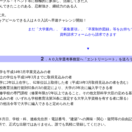
ークル・イベント等に積極的に参加し、活躍してきた人
んできたことのある、忍耐強さ、継続力のある人
丈夫。
アピールできる人はＡＯ入試へ早速チャレンジ開始！
まだ「大学案内」、「募集要項」、「卒業制作図録」等をお持ち
資料請求フォームから請求できます
▼
２
．ＡＯ入学選考事務室へ「エントリーシート」を送ろ
学を平成14年3月卒業見込みの者
士の学位を平成14年3月までに取得見込みの者
学に2年以上在学し、62単位以上取得した者（平成14年3月取得見込みの者を含む）
校教育法施行規則92条の3の規定により、大学の3年次に編入学できる者
修学校の専門課程（修業年限が2年以上であること。その他文部科学大臣の定める基
込みの者（いずれも学校教育法第56条に規定する大学入学資格を有する者に限る）
の他法令等で大学に編入できると定められた者
年月日、学校・科、連絡先住所・電話番号、“建築”への興味・関心・疑問等の自由記
料で、正式な出願ではありません。誰でも気軽に登録してください。