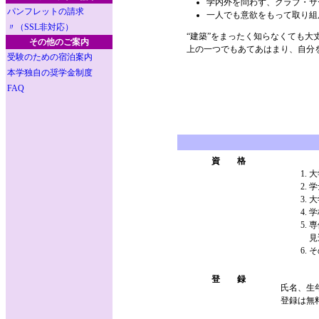
学内外を問わず、クラブ・サ
パンフレットの請求
一人でも意欲をもって取り組
〃（SSL非対応）
“建築”をまったく知らなくても大
その他のご案内
上の一つでもあてあはまり、自分を
受験のための宿泊案内
本学独自の奨学金制度
FAQ
資 格
大
学
大
学
専
見
そ
登 録
氏名、生
登録は無