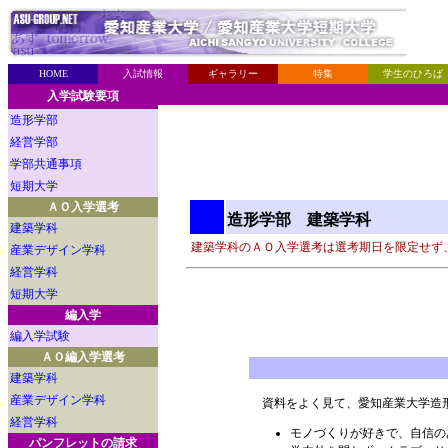
HOME
入試情報
ギャラリー
特集
学生のひろば
入学試験要項
造形学部
経営学部
学部共通事項
短期大学
ＡＯ入学選考
造形学部 建築学科
建築学科
建築学科のＡＯ入学選考は選考期日を限定せず
産業デザイン学科
経営学科
短期大学
編入学
編入学試験
ＡＯ編入学選考
建築学科
産業デザイン学科
資料をよく見て、愛知産業大学造形
経営学科
モノづくりが好きで、自信の
パンフレットの請求