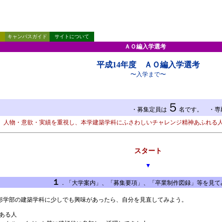
キャンパスガイド
サイトについて
ＡＯ編入学選考
平成14年度 ＡＯ編入学選考
〜入学まで〜
５
・募集定員は
名です。 ・専
、人物・意欲・実績を重視し、本学建築学科にふさわしいチャレンジ精神あふれる
スタート
▼
１
．「大学案内」、「募集要項」、「卒業制作図録」等を見て
学部の建築学科に少しでも興味があったら、自分を見直してみよう。
ある人