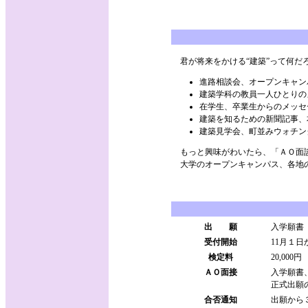
君が将来をかける“建築”って何だ
進路相談会、オープンキャン
建築学科の教員一人ひとりの
在学生、卒業生からのメッセ
建築を知るための新聞記事、
建築見学会、町並みウォチン
もっと興味がわいたら、「ＡＯ面談
大学のオープンキャンパス、各地の
出 願
入学願書
受付開始
11月１
検定料
20,000円
ＡＯ面接
入学願書
正式出願
合否通知
出願から