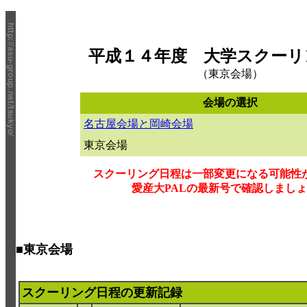
平成１４年度
大学スクーリ
（東京会場）
会場の選択
名古屋会場と岡崎会場
東京会場
スクーリング日程は一部変更になる可能性
愛産大PALの
最新号で確認しましょ
■東京会場
スクーリング日程の更新記録