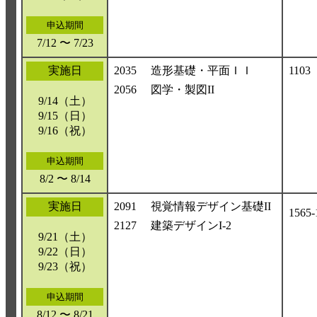
申込期間
7/12 〜 7/23
実施日
2035
造形基礎・平面ＩＩ
1103
2056
図学・製図II
9/14（土）
9/15（日）
9/16（祝）
申込期間
8/2 〜 8/14
実施日
2091
視覚情報デザイン基礎II
1565-
2127
建築デザインI-2
9/21（土）
9/22（日）
9/23（祝）
申込期間
8/12 〜 8/21