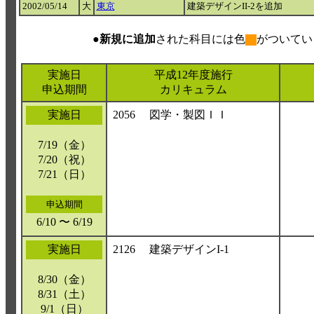
2002/05/14
大
東京
建築デザインII-2を追加
●
新規に追加
された科目には色
がついてい
実施日
平成12年度施行
申込期間
カリキュラム
実施日
2056
図学・製図ＩＩ
7/19（金）
7/20（祝）
7/21（日）
申込期間
6/10 〜 6/19
実施日
2126
建築デザインI-1
8/30（金）
8/31（土）
9/1（日）