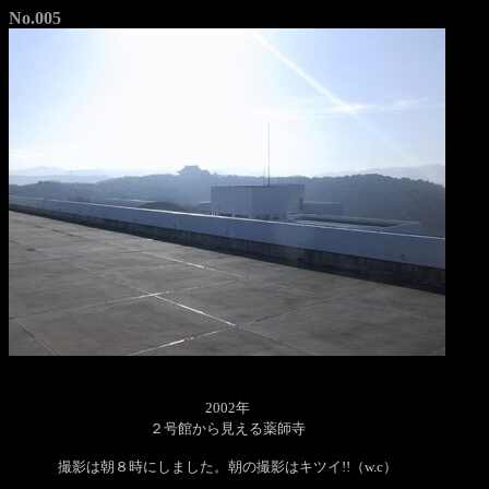
No.005
2002年
２号館から見える薬師寺
撮影は朝８時にしました。朝の撮影はキツイ!!（w.c）