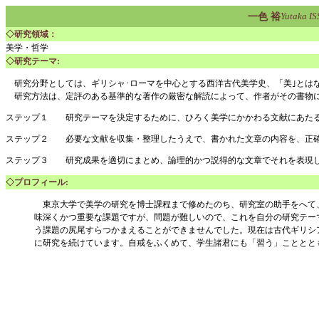
Yutaka IS
一色 裕
◇研究領域：
美学・哲学
◇研究テーマ:
研究分野としては、ギリシャ･ローマを中心とする西洋古代美学史、「美｣とは
研究方法は、定評のある基準的な著作の厳密な解読によって、作者がその書物に
ステップ１ 研究テーマを決定するために、ひろく美学にかかわる文献にあたる
ステップ２ 必要な文献を収集・整理したうえで、書かれた文章の内容を、正
ステップ３ 研究成果を適切にまとめ、論理的かつ説得的な文章でそれを表現
◇プロフィール:
東京大学で美学の研究を博士課程まで修めたのち、研究室の助手をへて
味深くかつ重要な課題ですが、問題が難しいので、これを自分の研究テー
う課題の尻尾すらつかまえることができませんでした。現在は古代ギリシ
に研究を続けています。自戒をふくめて、学生諸君にも「習う」こととと