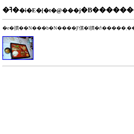
�ߔ�
�B������
�i�E�[�t�@���j
�e�摜��N���b�N����Ƒ